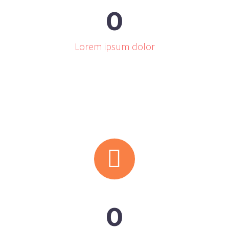
0
Lorem ipsum dolor


0