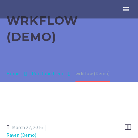
WRKFLOW
(DEMO)
Home
Portfolio Item
wrkflow (Demo)


March 22, 2016
Raven (Demo)