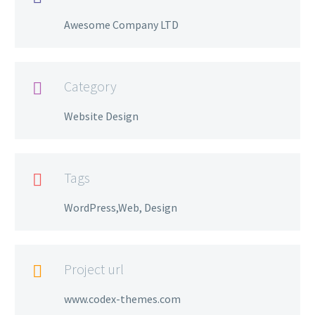
Awesome Company LTD
Category

Website Design
Tags

WordPress,Web, Design
Project url

www.codex-themes.com