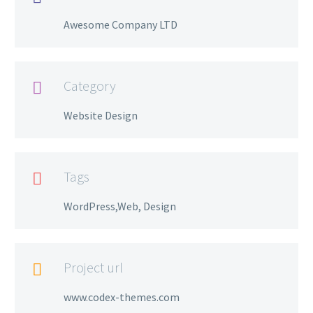
Awesome Company LTD
Category

Website Design
Tags

WordPress,Web, Design
Project url

www.codex-themes.com