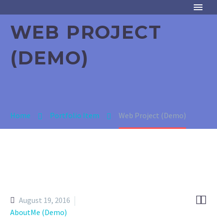
WEB PROJECT
(DEMO)
Home
Portfolio Item
Web Project (Demo)


August 19, 2016
AboutMe (Demo)