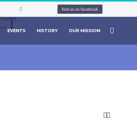
find us on facebook
CT
EVENTS
HISTORY
OUR MISSION

