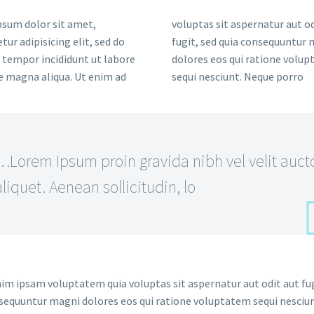
sum dolor sit amet,
voluptas sit aspernatur aut od
tur adipisicing elit, sed do
fugit, sed quia consequuntur
tempor incididunt ut labore
dolores eos qui ratione volu
e magna aliqua. Ut enim ad
sequi nesciunt. Neque porro
…Lorem Ipsum proin gravida nibh vel velit auct
aliquet. Aenean sollicitudin, lo
m ipsam voluptatem quia voluptas sit aspernatur aut odit aut fug
sequuntur magni dolores eos qui ratione voluptatem sequi nesciun