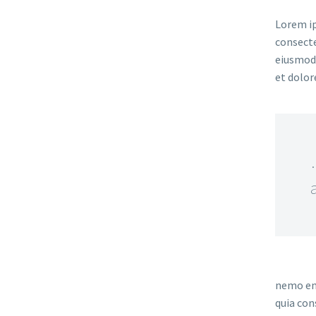
Lorem ip
consecte
eiusmod 
et dolor
nemo eni
quia con