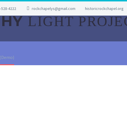
-528-4222
rockchapelys@gmail.com
historicrockchapel.org
PHY
LIGHT PROJE
 (Demo)