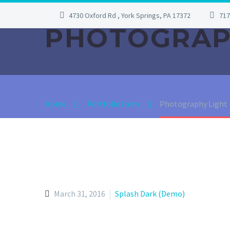
4730 Oxford Rd , York Springs, PA 17372
717
PHOTOGRA
Home
Portfolio Item
Photography Light
March 31, 2016
Splash Dark (Demo)