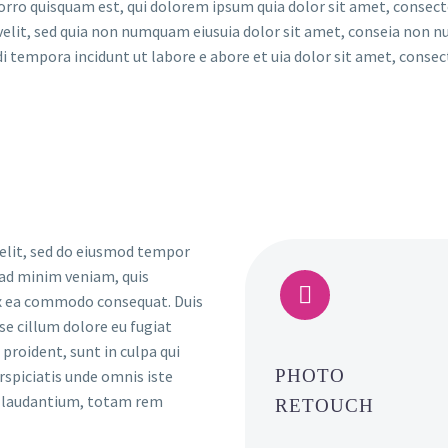
rro quisquam est, qui dolorem ipsum quia dolor sit amet, consect
 velit, sed quia non numquam eiusuia dolor sit amet, conseia non
i tempora incidunt ut labore e abore et uia dolor sit amet, consec
 elit, sed do eiusmod tempor
 ad minim veniam, quis


 ex ea commodo consequat. Duis
sse cillum dolore eu fugiat
proident, sunt in culpa qui
PHOTO
rspiciatis unde omnis iste
e laudantium, totam rem
RETOUCH