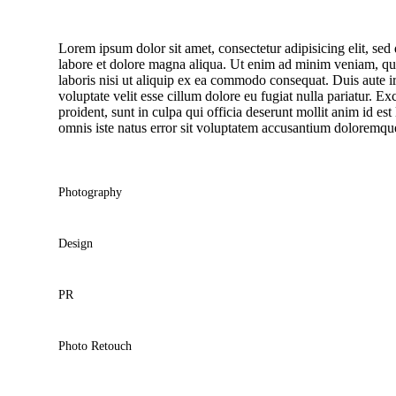
Lorem ipsum dolor sit amet, consectetur adipisicing elit, se
labore et dolore magna aliqua. Ut enim ad minim veniam, qui
laboris nisi ut aliquip ex ea commodo consequat. Duis aute ir
voluptate velit esse cillum dolore eu fugiat nulla pariatur. E
proident, sunt in culpa qui officia deserunt mollit anim id es
omnis iste natus error sit voluptatem accusantium doloremq
Photography
Design
PR
Photo Retouch