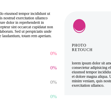
d do eiusmod tempor incididunt ut
s nostrud exercitation ullamco
ure dolor in reprehenderit in
xcepteur sint occaecat cupidatat non
t laborum. Sed ut perspiciatis unde
ue laudantium, totam rem aperiam.
PHOTO
RETOUCH
0%
lorem ipsum dolor sit am
0%
consectetur adipisicing el
eiusmod tempor incididun
et dolore magna aliqua. 
minim veniam, quis nost
0%
exercitation ullamco.
0%