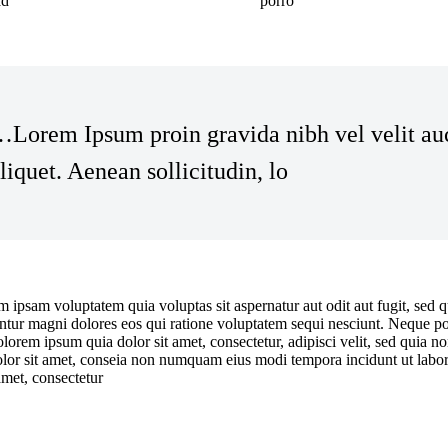
ad
porro
Lorem Ipsum proin gravida nibh vel velit au
liquet. Aenean sollicitudin, lo
 ipsam voluptatem quia voluptas sit aspernatur aut odit aut fugit, sed q
tur magni dolores eos qui ratione voluptatem sequi nesciunt. Neque p
dolorem ipsum quia dolor sit amet, consectetur, adipisci velit, sed quia
olor sit amet, conseia non numquam eius modi tempora incidunt ut labor
amet, consectetur