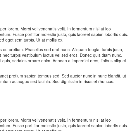
er lorem. Morbi vel venenatis velit. In fermentum nisi at leo
. Fusce porttitor molestie justo, quis laoreet sapien lobortis quis.
 eget sem turpis. Ut at mollis ex.
s eu pretium. Phasellus sed erat nunc. Aliquam feugiat turpis justo,
 nec turpis vestibulum luctus vel sed eros. Donec quis diam nunc.
sl quis, sodales ornare enim. Aenean a imperdiet eros, finibus aliquet
t amet pretium sapien tempus sed. Sed auctor nunc in nunc blandit, ut
lementum ac augue sed lacinia. Sed dignissim in risus et rhoncus.
er lorem. Morbi vel venenatis velit. In fermentum nisi at leo
. Fusce porttitor molestie justo, quis laoreet sapien lobortis quis.
 eget sem turpis. Ut at mollis ex.