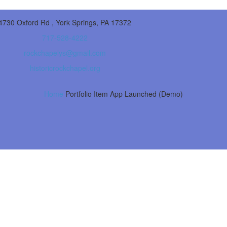
4730 Oxford Rd , York Springs, PA 17372
717-528-4222
rockchapelys@gmail.com
historicrockchapel.org
Home
Portfolio Item
App Launched (Demo)