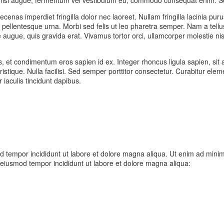
nas imperdiet fringilla dolor nec laoreet. Nullam fringilla lacinia puru
ellentesque urna. Morbi sed felis ut leo pharetra semper. Nam a tellus
e augue, quis gravida erat. Vivamus tortor orci, ullamcorper molestie ni
us, et condimentum eros sapien id ex. Integer rhoncus ligula sapien, si
 tristique. Nulla facilisi. Sed semper porttitor consectetur. Curabitur e
iaculis tincidunt dapibus.
d tempor incididunt ut labore et dolore magna aliqua. Ut enim ad minim 
 eiusmod tempor incididunt ut labore et dolore magna aliqua: