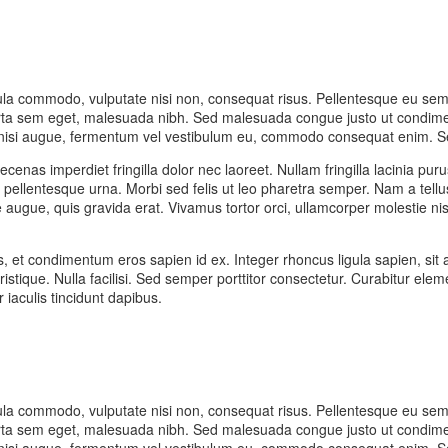
igula commodo, vulputate nisi non, consequat risus. Pellentesque eu semp
ta sem eget, malesuada nibh. Sed malesuada congue justo ut condimentum
nisi augue, fermentum vel vestibulum eu, commodo consequat enim. Sed
nas imperdiet fringilla dolor nec laoreet. Nullam fringilla lacinia puru
ellentesque urna. Morbi sed felis ut leo pharetra semper. Nam a tellus
e augue, quis gravida erat. Vivamus tortor orci, ullamcorper molestie ni
us, et condimentum eros sapien id ex. Integer rhoncus ligula sapien, si
 tristique. Nulla facilisi. Sed semper porttitor consectetur. Curabitur e
iaculis tincidunt dapibus.
igula commodo, vulputate nisi non, consequat risus. Pellentesque eu semp
ta sem eget, malesuada nibh. Sed malesuada congue justo ut condimentum
nisi augue, fermentum vel vestibulum eu, commodo consequat enim. Sed