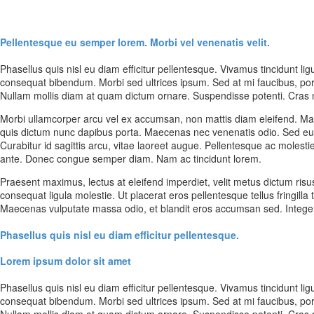
Pellentesque eu semper lorem. Morbi vel venenatis velit.
Phasellus quis nisl eu diam efficitur pellentesque. Vivamus tincidunt l
consequat bibendum. Morbi sed ultrices ipsum. Sed at mi faucibus, por
Nullam mollis diam at quam dictum ornare. Suspendisse potenti. Cras 
Morbi ullamcorper arcu vel ex accumsan, non mattis diam eleifend. Maece
quis dictum nunc dapibus porta. Maecenas nec venenatis odio. Sed eu p
Curabitur id sagittis arcu, vitae laoreet augue. Pellentesque ac molesti
ante. Donec congue semper diam. Nam ac tincidunt lorem.
Praesent maximus, lectus at eleifend imperdiet, velit metus dictum ris
consequat ligula molestie. Ut placerat eros pellentesque tellus fringilla
Maecenas vulputate massa odio, et blandit eros accumsan sed. Integer 
Phasellus quis nisl eu diam efficitur pellentesque.
Lorem ipsum dolor sit amet
Phasellus quis nisl eu diam efficitur pellentesque. Vivamus tincidunt l
consequat bibendum. Morbi sed ultrices ipsum. Sed at mi faucibus, por
Nullam mollis diam at quam dictum ornare. Suspendisse potenti. Cras 